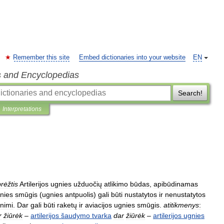
Remember this site
Embed dictionaries into your website
EN
s and Encyclopedias
Search!
Interpretations
rėžtis
Artilerijos
ugnies
užduočių
atlikimo
būdas
,
apibūdinamas
nies
smūgis
(
ugnies
antpuolis
)
gali
būti
nustatytos
ir
nenustatytos
nimi
.
Dar
gali
būti
raketų
ir
aviacijos
ugnies
smūgis
.
atitikmenys
:
r
žiūrėk
–
artilerijos
šaudymo
tvarka
dar
žiūrėk
–
artilerijos
ugnies