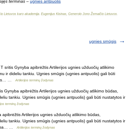
sijęs
terminas
–
ugnies
antpuolis
io
Lietuvos
karo
akademija
.
Eugenijus
Kisinas
,
Generolo
Jono
Žemaičio
Lietuvos
.
ugnies smūgis
 sritis Gynyba apibrėžtis Artilerijos ugnies užduočių atlikimo
 ir dideliu tankiu. Ugnies smūgis (ugnies antpuolis) gali būti
kamas… …
Artilerijos terminų žodynas
is Gynyba apibrėžtis Artilerijos ugnies užduočių atlikimo būdas,
liu tankiu. Ugnies smūgis (ugnies antpuolis) gali būti nustatytos ir
rijos terminų žodynas
apibrėžtis Artilerijos ugnies užduočių atlikimo būdas,
liu tankiu. Ugnies smūgis (ugnies antpuolis) gali būti nustatytos ir
a arba… …
Artilerijos terminų žodynas