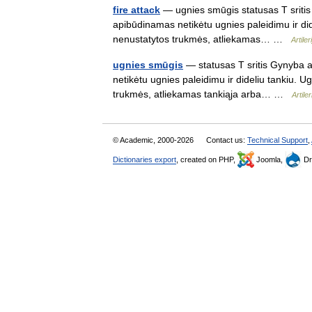
fire attack
— ugnies smūgis statusas T sritis 
apibūdinamas netikėtu ugnies paleidimu ir dide
nenustatytos trukmės, atliekamas… …
Artile
ugnies smūgis
— statusas T sritis Gynyba ap
netikėtu ugnies paleidimu ir dideliu tankiu. U
trukmės, atliekamas tankiąja arba… …
Artile
© Academic, 2000-2026
Contact us:
Technical Support
,
Dictionaries export
, created on PHP,
Joomla,
Dr