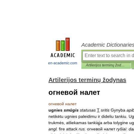
Academic Dictionarie
en-academic.com
Artilerijos terminų žodynas
Artilerijos terminų žodynas
oгневой налет
oгневой
налет
ugnies
smūgis
statusas
T
sritis
Gynyba
apib
netikėtu
ugnies
paleidimu
ir
dideliu
tankiu
.
Ug
trukmės
,
atliekamas
tankiąja
arba
tolygine
ug
angl
.
fire
attack
rus
.
oгневой
налет
ryšiai
:
da