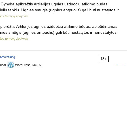
Gynyba apibrėžtis Artilerijos ugnies užduočių atlikimo būdas,
liu tankiu. Ugnies smūgis (ugnies antpuolis) gali būti nustatytos ir
rijos terminų žodynas
ibrėžtis Artilerijos ugnies užduočių atlikimo būdas, apibūdinamas
gnies smūgis (ugnies antpuolis) gali būti nustatytos ir nenustatytos
rijos terminų žodynas
Advertising
18+
upal,
WordPress, MODx.