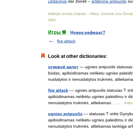
uždaviniai
dar
žiūrėk
–
artilerinis
antpuolis
su
Artilerijos
terminų
žodynas
–
Vilnius:
Generolo
Jono
Žemaič
2004
.
Игры ⚽
Нужен реферат?
fire attack
Look at other dictionaries:
oгневой налет
— ugnies antpuolis statusas T
būdas, apibūdinamas netikėtu ugnies paleidimu
nustatytos ir nenustatytos trukmės, atlie
fire attack
— ugnies antpuolis statusas T srit
apibūdinamas netikėtu ugnies paleidimu ir dide
nenustatytos trukmės, atliekamas… …
Artile
ugnies antpuolis
— statusas T sritis Gynyba 
apibūdinamas netikėtu ugnies paleidimu ir dide
nenustatytos trukmės, atliekamas tankiąj